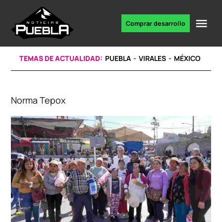
Skip
to
Me
Comprar desarrollo
Portal
content
de
noticias
TEMAS DE ACTUALIDAD:
PUEBLA
VIRALES
MÉXICO
Norma Tepox