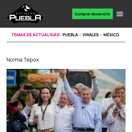
Skip
to
Me
Comprar desarrollo
Portal
content
de
noticias
TEMAS DE ACTUALIDAD:
PUEBLA
VIRALES
MÉXICO
Norma Tepox