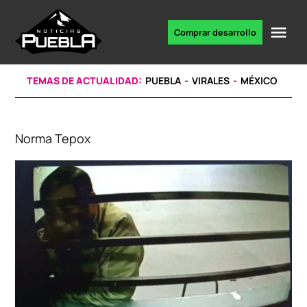
Skip
to
Me
Comprar desarrollo
Portal
content
de
noticias
TEMAS DE ACTUALIDAD:
PUEBLA
VIRALES
MÉXICO
Norma Tepox