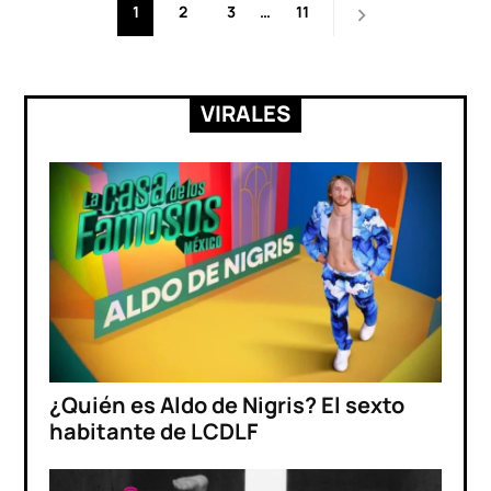
Paginación
1
2
3
…
11
de
entradas
VIRALES
¿Quién es Aldo de Nigris? El sexto
habitante de LCDLF