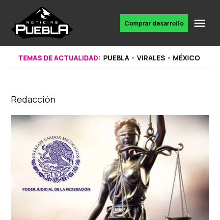
Skip
to
Me
Comprar desarrollo
Portal
content
de
noticias
TEMAS DE ACTUALIDAD:
PUEBLA
VIRALES
MÉXICO
Redacción