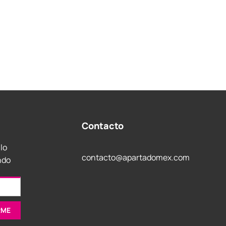
Contacto
 lo
contacto@apartadomex.com
ndo