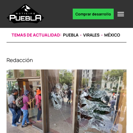
Skip
to
Me
Comprar desarrollo
Portal
content
de
noticias
TEMAS DE ACTUALIDAD:
PUEBLA
VIRALES
MÉXICO
Redacción