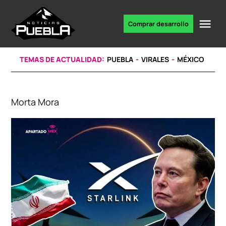
Skip
to
Me
Comprar desarrollo
Portal
content
de
noticias
TEMAS DE ACTUALIDAD:
PUEBLA
VIRALES
MÉXICO
Morta Mora