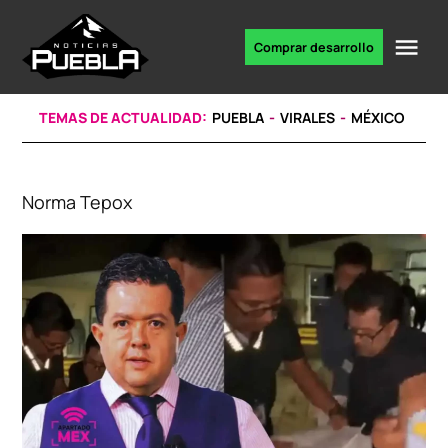
Skip
to
Me
Comprar desarrollo
Portal
content
de
noticias
TEMAS DE ACTUALIDAD:
PUEBLA
VIRALES
MÉXICO
Norma Tepox