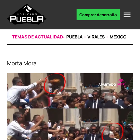
Skip
to
Me
Comprar desarrollo
Portal
content
de
noticias
TEMAS DE ACTUALIDAD:
PUEBLA
VIRALES
MÉXICO
Morta Mora