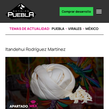
Skip
to
Me
Comprar desarrollo
Portal
content
de
noticias
TEMAS DE ACTUALIDAD:
PUEBLA
VIRALES
MÉXICO
Itandehui Rodríguez Martínez