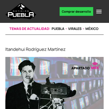
Skip
to
Me
Comprar desarrollo
Portal
content
de
noticias
TEMAS DE ACTUALIDAD:
PUEBLA
VIRALES
MÉXICO
Itandehui Rodríguez Martínez