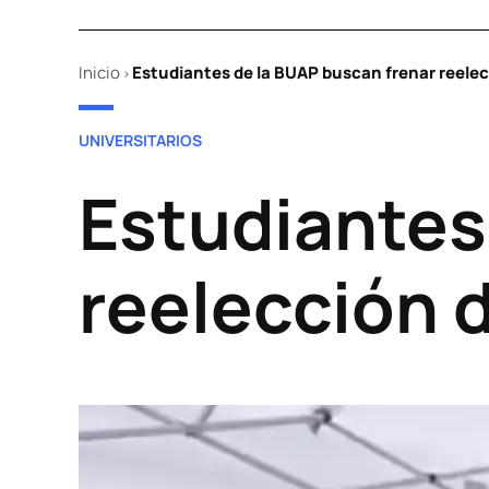
Inicio
Estudiantes de la BUAP buscan frenar reelecci
>
POSTED
UNIVERSITARIOS
IN
Estudiantes
reelección d