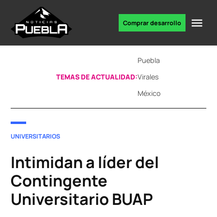
Skip
to
Me
Comprar desarrollo
Portal
content
de
noticias
Puebla
TEMAS DE ACTUALIDAD:
Virales
México
POSTED
UNIVERSITARIOS
IN
Intimidan a líder del
Contingente
Universitario BUAP