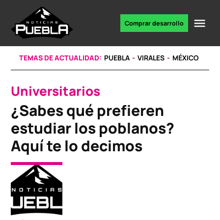
Skip
to
Me
Comprar desarrollo
Portal
content
de
noticias
TEMAS DE ACTUALIDAD:
PUEBLA
VIRALES
MÉXICO
Universitarios
POSTED
IN
¿Sabes qué prefieren
estudiar los poblanos?
Aquí te lo decimos