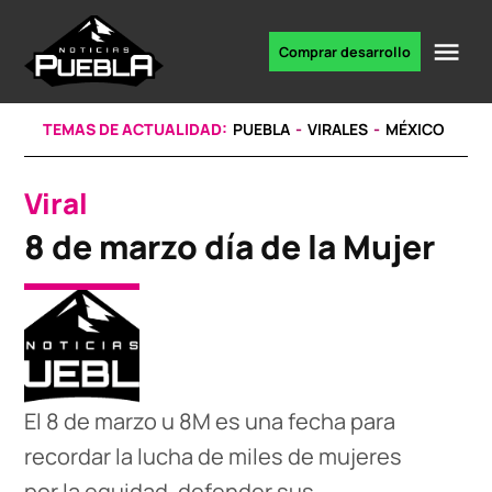
Skip
to
Me
Comprar desarrollo
Portal
content
de
noticias
TEMAS DE ACTUALIDAD:
PUEBLA
VIRALES
MÉXICO
Viral
POSTED
IN
8 de marzo día de la Mujer
El 8 de marzo u 8M es una fecha para
recordar la lucha de miles de mujeres
por la equidad, defender sus