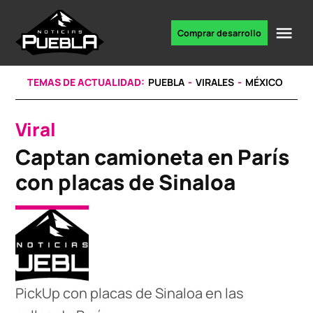
Skip
to
Me
Comprar desarrollo
Portal
content
de
noticias
TEMAS DE ACTUALIDAD:
PUEBLA
VIRALES
MÉXICO
Viral
POSTED
IN
Captan camioneta en París
con placas de Sinaloa
PickUp con placas de Sinaloa en las