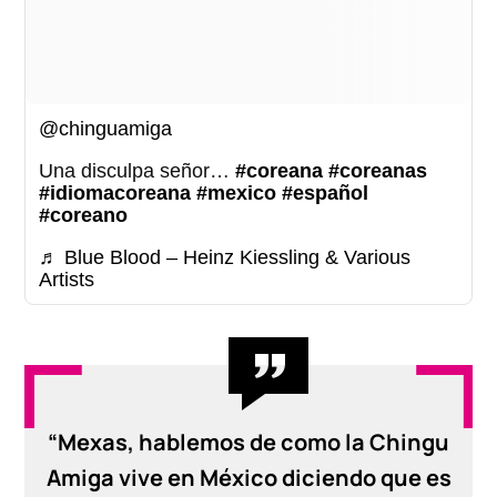
@chinguamiga
Una disculpa señor…
#coreana
#coreanas
#idiomacoreana
#mexico
#español
#coreano
♬ Blue Blood – Heinz Kiessling & Various
Artists
“Mexas, hablemos de como la Chingu
Amiga vive en México diciendo que es