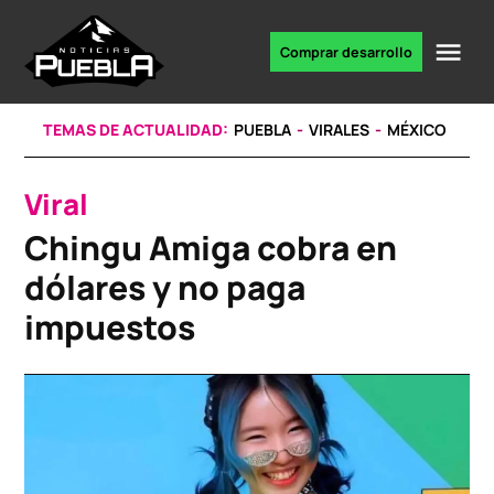
Skip
to
Me
Comprar desarrollo
Portal
content
de
noticias
TEMAS DE ACTUALIDAD:
PUEBLA
VIRALES
MÉXICO
Viral
POSTED
IN
Chingu Amiga cobra en
dólares y no paga
impuestos