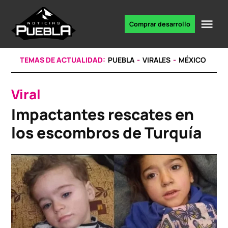
Skip
to
Me
Comprar desarrollo
Portal
content
de
noticias
TEMAS DE ACTUALIDAD:
PUEBLA
VIRALES
MÉXICO
Viral
POSTED
IN
Impactantes rescates en
los escombros de Turquía