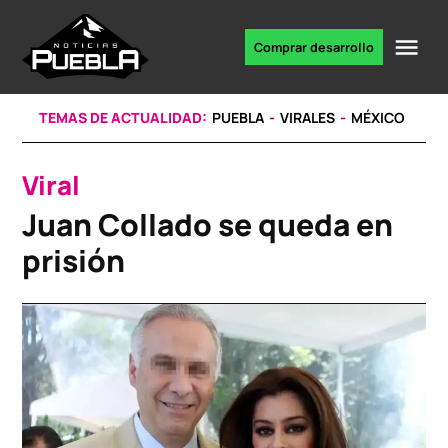
Skip
to
Me
Comprar desarrollo
Portal
content
de
noticias
TEMAS DE ACTUALIDAD:
PUEBLA
VIRALES
MÉXICO
Viral
POSTED
IN
Juan Collado se queda en
prisión