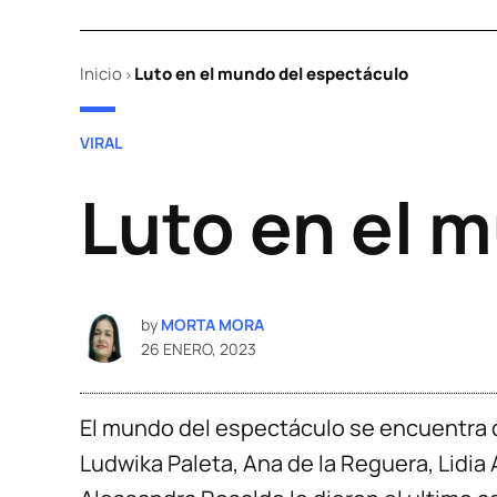
Inicio
Luto en el mundo del espectáculo
>
POSTED
VIRAL
IN
Luto en el 
by
MORTA MORA
26 ENERO, 2023
El mundo del espectáculo se encuentra 
Ludwika Paleta, Ana de la Reguera, Lidia