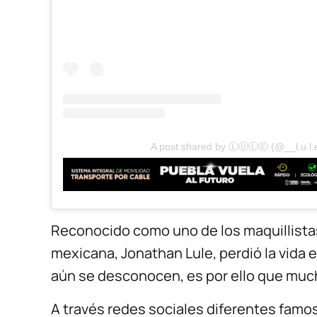
A post shared by ⓁⓊⓁⒺ (@__l.u.l.
Reconocido como uno de los maquillista
mexicana, Jonathan Lule, perdió la vida 
aún se desconocen, es por ello que muc
A través redes sociales diferentes famos