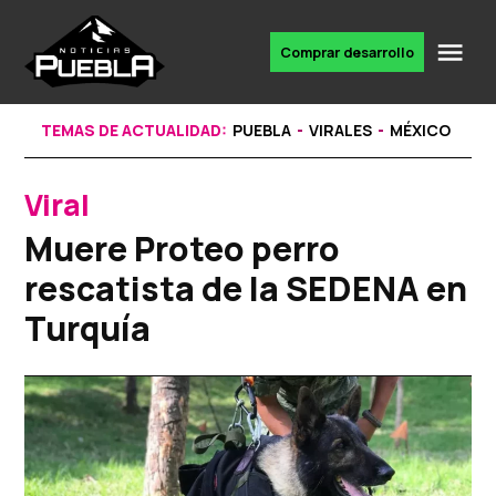
Skip
to
Me
Comprar desarrollo
Portal
content
de
noticias
TEMAS DE ACTUALIDAD:
PUEBLA
VIRALES
MÉXICO
Viral
POSTED
IN
Muere Proteo perro
rescatista de la SEDENA en
Turquía