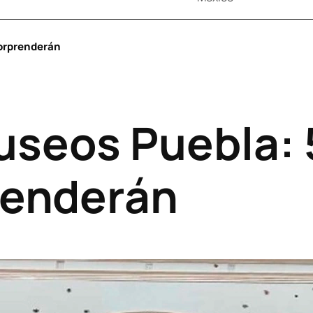
orprenderán
useos Puebla:
renderán