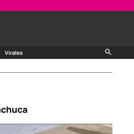
Open
Virales
Search
Pachuca