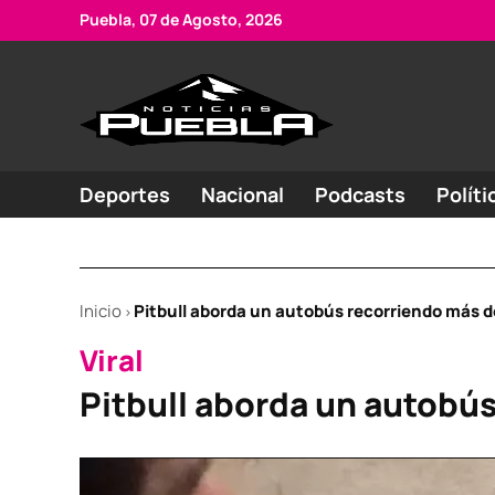
Skip
Puebla, 07 de Agosto, 2026
to
content
Portal
Noticias
de
de
Puebla
noticias
Deportes
Nacional
Podcasts
Políti
Inicio
Pitbull aborda un autobús recorriendo más 
>
POSTED
Viral
IN
Pitbull aborda un autobú