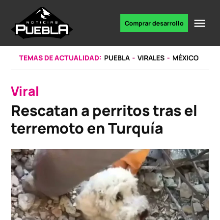
Skip
to
Me
Comprar desarrollo
Portal
content
de
noticias
TEMAS DE ACTUALIDAD:
PUEBLA
VIRALES
MÉXICO
Viral
POSTED
IN
Rescatan a perritos tras el
terremoto en Turquía