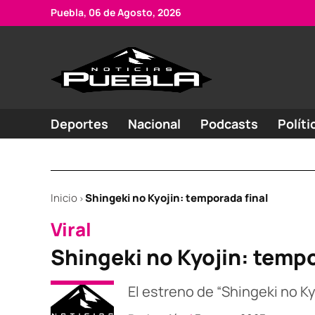
Skip
Puebla, 06 de Agosto, 2026
to
content
Portal
Noticias
de
de
Puebla
noticias
Deportes
Nacional
Podcasts
Políti
Inicio
Shingeki no Kyojin: temporada final
>
POSTED
Viral
IN
Shingeki no Kyojin: tempo
El estreno de “Shingeki no Kyo