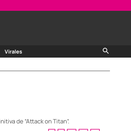
Open
Virales
Search
itiva de “Attack on Titan”.