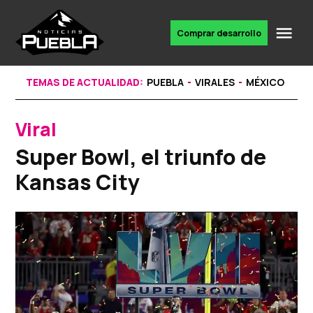
Skip
to
Me
Comprar desarrollo
Portal
content
de
noticias
TEMAS DE ACTUALIDAD:
PUEBLA
VIRALES
MÉXICO
Viral
POSTED
IN
Super Bowl, el triunfo de
Kansas City