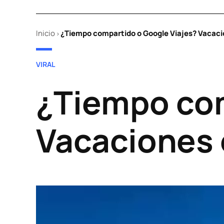
Inicio
¿Tiempo compartido o Google Viajes? Vacaci
>
POSTED
VIRAL
IN
¿Tiempo com
Vacaciones 