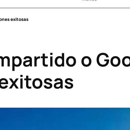
ones exitosas
partido o Goo
exitosas