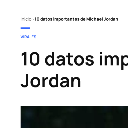
Inicio
10 datos importantes de Michael Jordan
>
POSTED
VIRALES
IN
10 datos im
Jordan