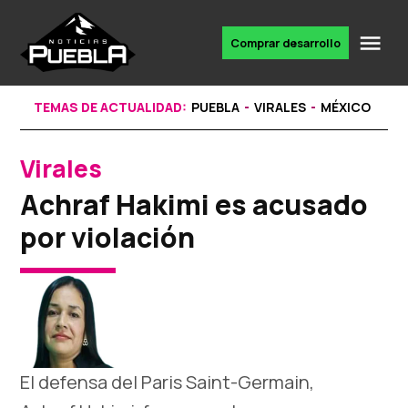
Skip
to
Me
Comprar desarrollo
Portal
content
de
noticias
TEMAS DE ACTUALIDAD:
PUEBLA
VIRALES
MÉXICO
Virales
POSTED
IN
Achraf Hakimi es acusado
por violación
El defensa del Paris Saint-Germain,