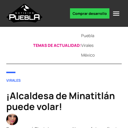
Skip
to
Me
Comprar desarrollo
Portal
content
de
noticias
Puebla
TEMAS DE ACTUALIDAD:
Virales
México
POSTED
VIRALES
IN
¡Alcaldesa de Minatitlán
puede volar!