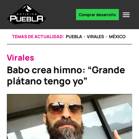
Skip
to
Me
Comprar desarrollo
Portal
content
de
noticias
TEMAS DE ACTUALIDAD:
PUEBLA
VIRALES
MÉXICO
Virales
POSTED
IN
Babo crea himno: “Grande
plátano tengo yo”