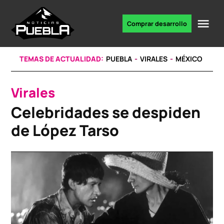
Skip
to
Me
Comprar desarrollo
Portal
content
de
noticias
TEMAS DE ACTUALIDAD:
PUEBLA
VIRALES
MÉXICO
Virales
POSTED
IN
Celebridades se despiden
de López Tarso