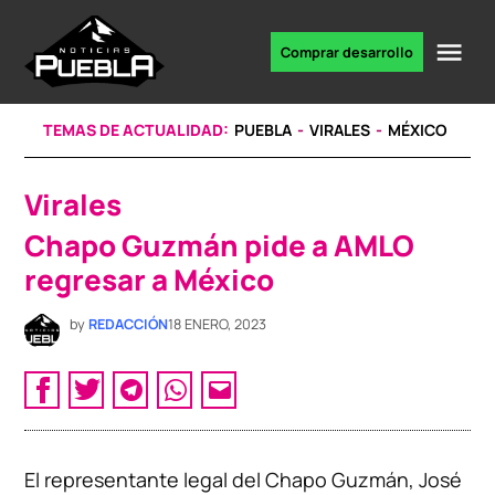
Skip
to
Me
Comprar desarrollo
Portal
content
de
noticias
TEMAS DE ACTUALIDAD:
PUEBLA
VIRALES
MÉXICO
Virales
POSTED
IN
Chapo Guzmán pide a AMLO
regresar a México
by
REDACCIÓN
18 ENERO, 2023
El representante legal del Chapo Guzmán, José