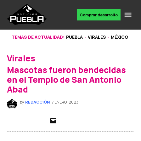
Skip
to
Me
Comprar desarrollo
Portal
content
de
noticias
TEMAS DE ACTUALIDAD:
PUEBLA
VIRALES
MÉXICO
Virales
POSTED
IN
Mascotas fueron bendecidas
en el Templo de San Antonio
Abad
by
REDACCIÓN
17 ENERO, 2023