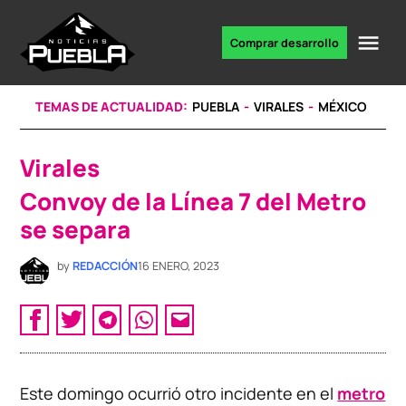
Skip
to
Me
Comprar desarrollo
Portal
content
de
noticias
TEMAS DE ACTUALIDAD:
PUEBLA
VIRALES
MÉXICO
Virales
POSTED
IN
Convoy de la Línea 7 del Metro
se separa
by
REDACCIÓN
16 ENERO, 2023
Este domingo ocurrió otro incidente en el
metro