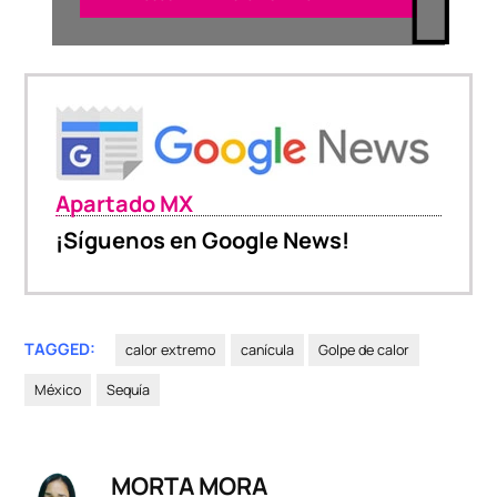
Apartado MX
¡Síguenos en Google News!
TAGGED:
calor extremo
canícula
Golpe de calor
México
Sequía
MORTA MORA