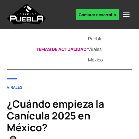
Skip
to
Me
Comprar desarrollo
Portal
content
de
noticias
Puebla
TEMAS DE ACTUALIDAD:
Virales
México
POSTED
VIRALES
IN
¿Cuándo empieza la
Canícula 2025 en
México?