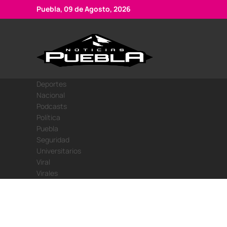
Skip
Puebla, 09 de Agosto, 2026
to
content
Portal
Noticias
de
de
Puebla
noticias
Deportes
Nacional
Podcasts
Política
Puebla
Seguridad
Universitarios
Viral
Virales