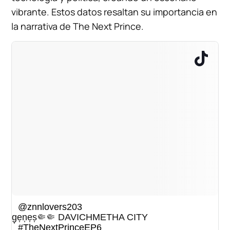
vibrante. Estos datos resaltan su importancia en
la narrativa de The Next Prince.
@znnlovers203
g͎e͎n͎e͎s͎🤏🤏 DAVICHMETHA CITY
#TheNextPrinceEP6