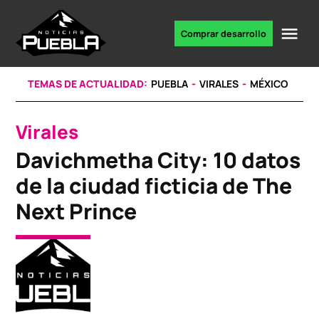
Skip
to
Me
Comprar desarrollo
Portal
content
de
noticias
TEMAS DE ACTUALIDAD:
PUEBLA
VIRALES
MÉXICO
Virales
POSTED
IN
Davichmetha City: 10 datos
de la ciudad ficticia de The
Next Prince