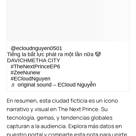
@ecloudnguyen0501
Tiếng la bất lực phát ra một lần nữa 🤡
DAVICHMETHA CITY
#TheNextPrinceEP6
#ZeeNunew
#ECloudNguyen
♬ original sound – ECloud Nguyễn
En resumen, esta ciudad ficticia es un ícono
narrativo y visual en The Next Prince. Su
tecnología, gemas, y tendencias globales
capturan a la audiencia. Explora más datos en
nuestro portal y comparte esta nota para unirte