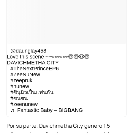
@daunglay458
Love this scene ~~👀👀👀😍😍😍😍
DAVICHMETHA CITY
#TheNextPrinceEP6
#ZeeNuNew
#zeepruk
#nunew
#ซีนุนิวเป็นเเฟนกัน
#ซนซน
#zeenunew
♬ Fantastic Baby – BIGBANG
Por su parte, Davichmetha City generó 1.5