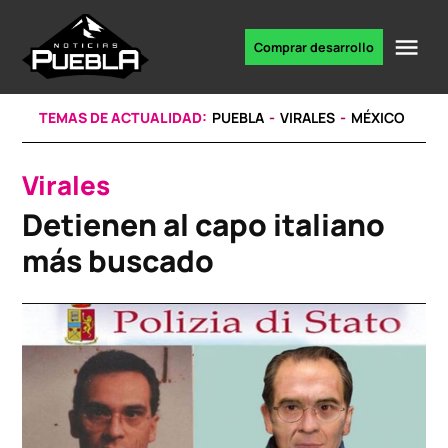
Skip
to
Me
Comprar desarrollo
Portal
content
de
noticias
TEMAS DE ACTUALIDAD:
PUEBLA
VIRALES
MÉXICO
Virales
POSTED
IN
Detienen al capo italiano
más buscado