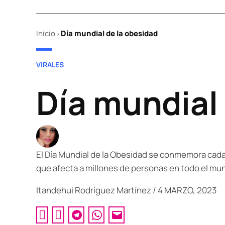
Inicio
Día mundial de la obesidad
>
POSTED
VIRALES
IN
Día mundial
El Día Mundial de la Obesidad se conmemora cada 
que afecta a millones de personas en todo el mu
Itandehui Rodríguez Martínez
/
4 MARZO, 2023