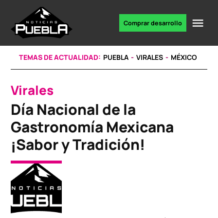
Skip
to
Me
Comprar desarrollo
Portal
content
de
noticias
TEMAS DE ACTUALIDAD:
PUEBLA
VIRALES
MÉXICO
Virales
POSTED
IN
Día Nacional de la
Gastronomía Mexicana
¡Sabor y Tradición!