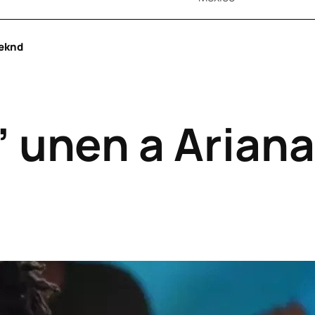
eeknd
” unen a Arian
d