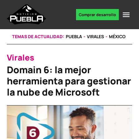
Skip
to
Me
Comprar desarrollo
Portal
content
de
noticias
TEMAS DE ACTUALIDAD:
PUEBLA
VIRALES
MÉXICO
Virales
POSTED
IN
Domain 6: la mejor
herramienta para gestionar
la nube de Microsoft