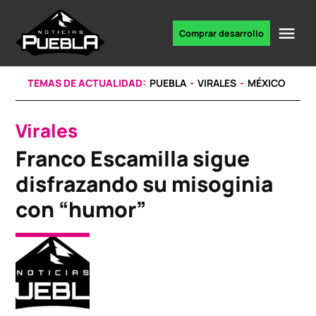
Skip
to
Me
Comprar desarrollo
Portal
content
de
noticias
TEMAS DE ACTUALIDAD:
PUEBLA
VIRALES
MÉXICO
Virales
POSTED
IN
Franco Escamilla sigue
disfrazando su misoginia
con “humor”