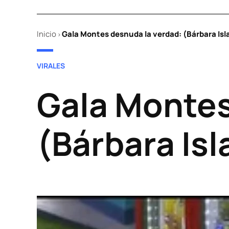
Inicio
Gala Montes desnuda la verdad: (Bárbara Isl
>
POSTED
VIRALES
IN
Gala Montes
(Bárbara Isl