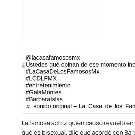
@lacasafamososmx
¿Ustedes qué opinan de ese momento in
#LaCasaDeLosFamososMx
#LCDLFMX
#entretenimiento
#GalaMontes
#BarbaraIslas
♬ sonido original – La Casa de los F
La famosa actriz quien causó revuelo en 
que es bisexual, dijo que acordó con Bár