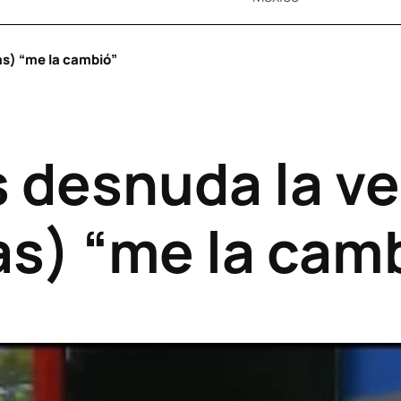
as) “me la cambió”
 desnuda la ve
as) “me la cam