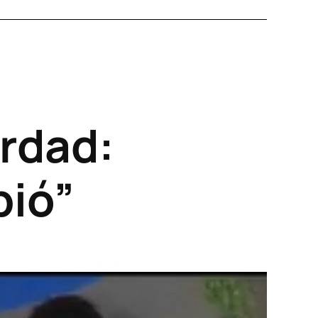
rdad:
bió”