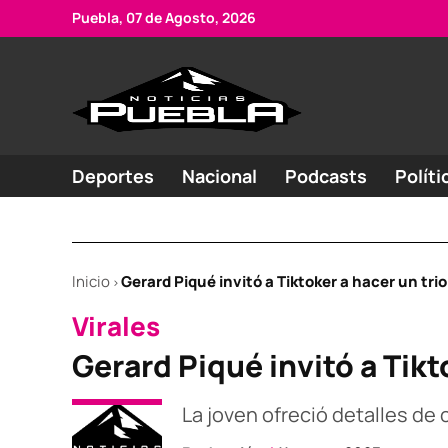
Skip
Puebla, 07 de Agosto, 2026
to
content
Portal
Noticias
de
de
Puebla
noticias
Deportes
Nacional
Podcasts
Políti
Inicio
Gerard Piqué invitó a Tiktoker a hacer un trio
>
POSTED
Virales
IN
Gerard Piqué invitó a Tikt
La joven ofreció detalles de 