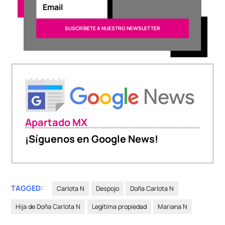
Apartado MX
¡Síguenos en Google News!
TAGGED:
Carlota N
Despojo
Doña Carlota N
Hija de Doña Carlota N
Legítima propiedad
Mariana N