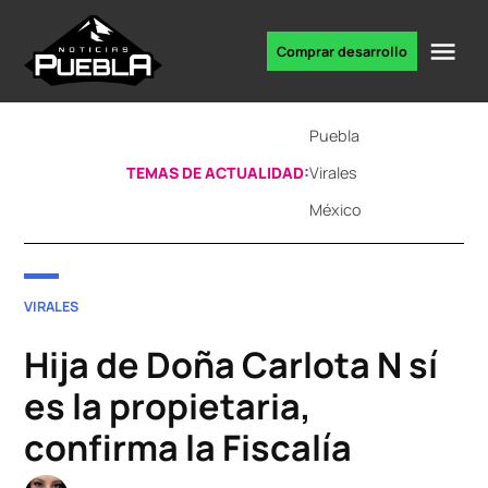
Skip
to
Me
Comprar desarrollo
Portal
content
de
noticias
Puebla
TEMAS DE ACTUALIDAD:
Virales
México
POSTED
VIRALES
IN
Hija de Doña Carlota N sí
es la propietaria,
confirma la Fiscalía