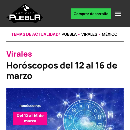
Skip
to
Me
Comprar desarrollo
Portal
content
de
noticias
TEMAS DE ACTUALIDAD:
PUEBLA
VIRALES
MÉXICO
Virales
POSTED
IN
Horóscopos del 12 al 16 de
marzo