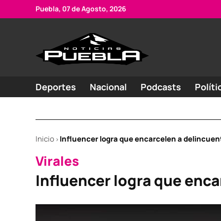
Skip
Puebla, 07 de Agosto, 2026
to
content
Portal
Noticias
de
de
Puebla
noticias
Deportes
Nacional
Podcasts
Políti
Inicio
Influencer logra que encarcelen a delincuen
>
POSTED
Virales
IN
Influencer logra que enca